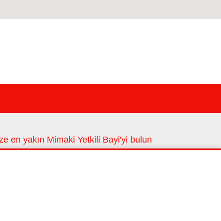
ze en yakın Mimaki Yetkili Bayi'yi bulun
ze en yakın lokasyonlarımız
Bayi bul