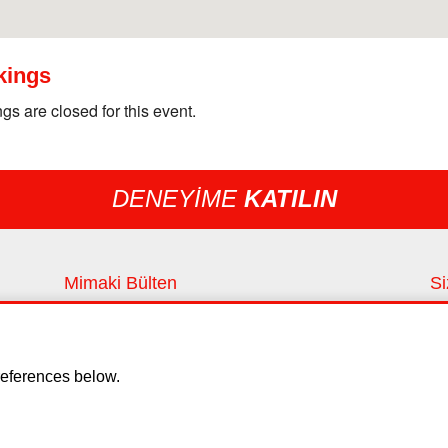
kings
gs are closed for this event.
DENEYİME
KATILIN
Mimaki Bülten
Si
En son haberleri ve yenilikleri takip edin
Si
Kayıt ol
eferences below.