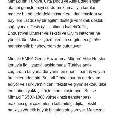
Mimaki’nin Türkiye, Orta Doğu ve Afrika’daki erişim
alanını genişletmeyi sürdürmek amacıyla kurulan
merkez bu bölgelerdeki müşterilere, dağıtımcılara ve
bayilere üst düzey bir eğitim desteği ve teknik destek
sağlayacak. Tesis çatısı altında İşaret/Grafik,
Endüstriyel Ürünler ve Tekstil ve Giyim sektörlerine
yönelik tüm Mimaki çözümlerinin sergileneceği 550
metrekarelik bir showroom da bulunuyor.
Mimaki EMEA Genel Pazarlama Müdürü Mike Horsten
konuyla ilgili yaptığı açıklamada “Türkiye antik
çağlardan bu yana dünyanın en önemli pamuk ve yün
üreticilerinden biri. Bu tarihî miras bugün de devam
ediyor ve Türkiye’nin canlı tekstil ve giyim sektörü ülke
ihracatının yaklaşık üçte birini oluşturuyor. Bu ise
Mimaki TS500-1800 yüksek hızlı transfer baskı
makinesi gibi çözümlerin kullanıldığı dijital tekstil
baskıya yönelik büyük bir talep oluşturuyor. Merkezde