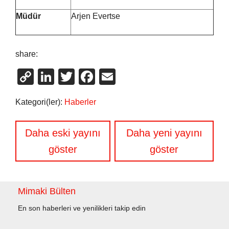
Müdür
Arjen Evertse
share:
Copy
LinkedIn
Twitter
Facebook
Email
Link
Kategori(ler):
Haberler
Yazı
Daha eski yayını
Daha yeni yayını
gezinmesi
göster
göster
Mimaki Bülten
En son haberleri ve yenilikleri takip edin