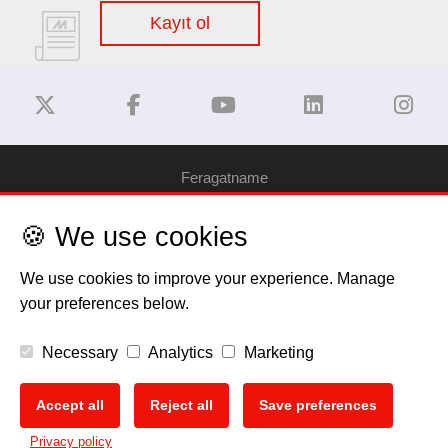
Kayıt ol
Feragatname
🍪 We use cookies
Gizlilik Politikası
We use cookies to improve your experience. Manage
Çerez Bilgilendirme
your preferences below.
Telif Hakkı
Necessary
Analytics
Marketing
EU Data Act
Accept all
Reject all
Save preferences
🍪
Privacy policy