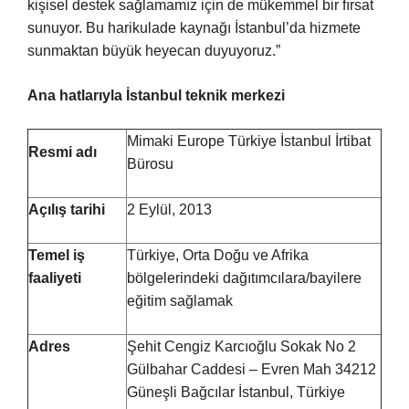
kişisel destek sağlamamız için de mükemmel bir fırsat
sunuyor. Bu harikulade kaynağı İstanbul’da hizmete
sunmaktan büyük heyecan duyuyoruz.”
Ana hatlarıyla İstanbul teknik merkezi
Mimaki Europe Türkiye İstanbul İrtibat
Resmi adı
Bürosu
Açılış tarihi
2 Eylül, 2013
Temel iş
Türkiye, Orta Doğu ve Afrika
faaliyeti
bölgelerindeki dağıtımcılara/bayilere
eğitim sağlamak
Adres
Şehit Cengiz Karcıoğlu Sokak No 2
Gülbahar Caddesi – Evren Mah 34212
Güneşli Bağcılar İstanbul, Türkiye