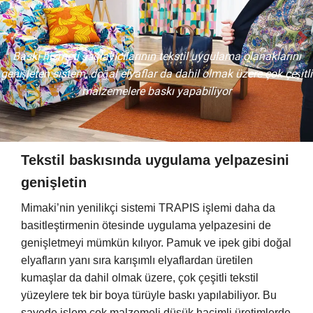
Baskı hizmeti sağlayıcılarının tekstil uygulama olanaklarını
genişleten sistem, doğal elyaflar da dahil olmak üzere çok çeşitli
malzemelere baskı yapabiliyor
Tekstil baskısında uygulama yelpazesini
genişletin
Mimaki’nin yenilikçi sistemi TRAPIS işlemi daha da
basitleştirmenin ötesinde uygulama yelpazesini de
genişletmeyi mümkün kılıyor. Pamuk ve ipek gibi doğal
elyafların yanı sıra karışımlı elyaflardan üretilen
kumaşlar da dahil olmak üzere, çok çeşitli tekstil
yüzeylere tek bir boya türüyle baskı yapılabiliyor. Bu
sayede işlem çok malzemeli düşük hacimli üretimlerde