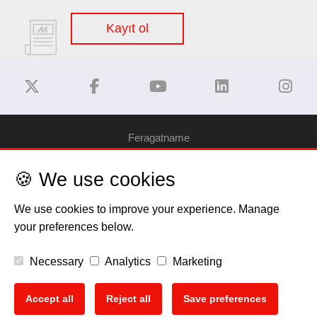
Kayıt ol
Feragatname
🍪 We use cookies
Gizlilik Politikası
We use cookies to improve your experience. Manage
Çerez Bilgilendirme
your preferences below.
Telif Hakkı
Necessary
Analytics
Marketing
EU Data Act
Accept all
Reject all
Save preferences