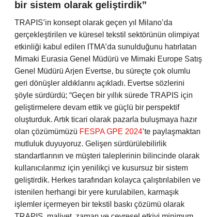
bir sistem olarak geliştirdik”
TRAPIS’in konsept olarak geçen yıl Milano’da
gerçekleştirilen ve küresel tekstil sektörünün olimpiyat
etkinliği kabul edilen ITMA’da sunulduğunu hatırlatan
Mimaki Eurasia Genel Müdürü ve Mimaki Europe Satış
Genel Müdürü Arjen Evertse, bu süreçte çok olumlu
geri dönüşler aldıklarını açıkladı. Evertse sözlerini
şöyle sürdürdü; “Geçen bir yıllık sürede TRAPIS için
geliştirmelere devam ettik ve güçlü bir perspektif
oluşturduk. Artık ticari olarak pazarla buluşmaya hazır
olan çözümümüzü
FESPA GPE 2024
’te paylaşmaktan
mutluluk duyuyoruz. Gelişen sürdürülebilirlik
standartlarının ve müşteri taleplerinin bilincinde olarak
kullanıcılarımız için yenilikçi ve kusursuz bir sistem
geliştirdik. Herkes tarafından kolayca çalıştırılabilen ve
istenilen herhangi bir yere kurulabilen, karmaşık
işlemler içermeyen bir tekstil baskı çözümü olarak
TRAPIS, maliyet, zaman ve çevresel etkiyi minimum