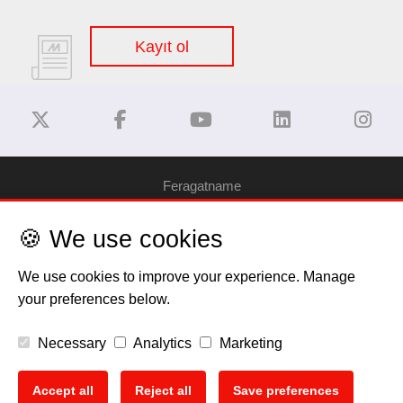
Kayıt ol
Feragatname
🍪 We use cookies
Gizlilik Politikası
We use cookies to improve your experience. Manage
Çerez Bilgilendirme
your preferences below.
Telif Hakkı
Necessary
Analytics
Marketing
EU Data Act
Accept all
Reject all
Save preferences