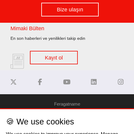
Bize ulaşın
Mimaki Bülten
En son haberleri ve yenilikleri takip edin
Kayıt ol
Feragatname
🍪 We use cookies
Gizlilik Politikası