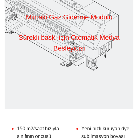
Mimaki Gaz Giderme Modülü
Sürekli baskı için Otomatik Medya
Besleyicisi
150 m2/saat hızıyla
Yeni hızlı kuruyan dye
sınıfının öncüsü
sublimasyon boyası