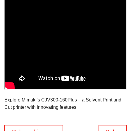
Explore Mimaki’s CJV300-160Plus – a Solvent Print and
Cut printer with innovating features
Yazı