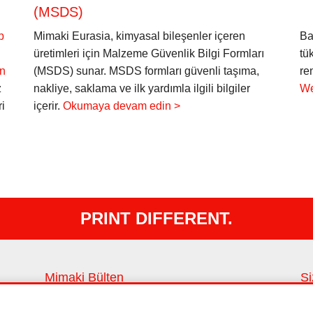
(MSDS)
b
Mimaki Eurasia, kimyasal bileşenler içeren
Ba
üretimleri için Malzeme Güvenlik Bilgi Formları
tü
in
(MSDS) sunar. MSDS formları güvenli taşıma,
re
z
nakliye, saklama ve ilk yardımla ilgili bilgiler
We
i
içerir.
Okumaya devam edin >
PRINT DIFFERENT.
Mimaki Bülten
Si
En son haberleri ve yenilikleri takip edin
Si